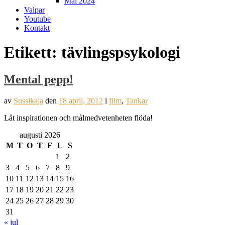
Mål 2024
Valpar
Youtube
Kontakt
Etikett:
tävlingspsykologi
Mental pepp!
av
Sussikaja
den
18 april, 2012
i
film
,
Tankar
Låt inspirationen och målmedvetenheten flöda!
augusti 2026
M
T
O
T
F
L
S
1
2
3
4
5
6
7
8
9
10
11
12
13
14
15
16
17
18
19
20
21
22
23
24
25
26
27
28
29
30
31
« jul