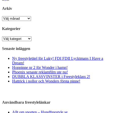
Arkiv
Arkiv
Kategorier
Kategorier
Senaste inläggen
Ny freestyletitel för Luky! FDI FDII Lycktmans I Have a
Dream!
Hoppinne nr 2 för Wonder i hamn!
Phoenix senaste reklamfilm ute nu!
DUBBLA KLASSVINSTER i Freestyleklass 2!
Hattrick i nollor och Wonders första pinne!
Användbara freestylelänkar
Allt om sporten – Hundfreestyle.se