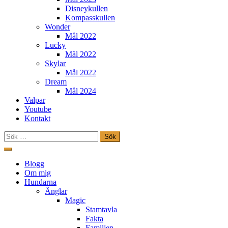
Disneykullen
Kompasskullen
Wonder
Mål 2022
Lucky
Mål 2022
Skylar
Mål 2022
Dream
Mål 2024
Valpar
Youtube
Kontakt
Sök
efter:
Hoppa
till
Freestylehundar.se
Blogg
innehåll
Om mig
Hundarna
Änglar
Magic
Stamtavla
Fakta
Familjen