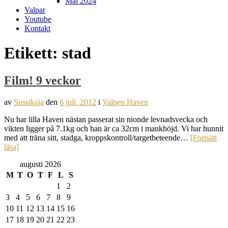
Mål 2024
Valpar
Youtube
Kontakt
Etikett:
stad
Film! 9 veckor
av
Sussikaja
den
6 juli, 2012
i
Valpen Haven
Nu har lilla Haven nästan passerat sin nionde levnadsvecka och
vikten ligger på 7.1kg och han är ca 32cm i mankhöjd. Vi har hunnit
med att träna sitt, stadga, kroppskontroll/targetbeteende…
[Fortsätt
läsa]
augusti 2026
M
T
O
T
F
L
S
1
2
3
4
5
6
7
8
9
10
11
12
13
14
15
16
17
18
19
20
21
22
23