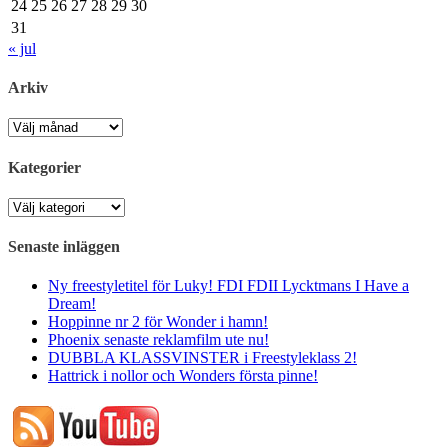
24
25
26
27
28
29
30
31
« jul
Arkiv
Arkiv
Kategorier
Kategorier
Senaste inläggen
Ny freestyletitel för Luky! FDI FDII Lycktmans I Have a
Dream!
Hoppinne nr 2 för Wonder i hamn!
Phoenix senaste reklamfilm ute nu!
DUBBLA KLASSVINSTER i Freestyleklass 2!
Hattrick i nollor och Wonders första pinne!