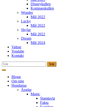
Disneykullen
Kompasskullen
Wonder
Mål 2022
Lucky
Mål 2022
Skylar
Mål 2022
Dream
Mål 2024
Valpar
Youtube
Kontakt
Sök
efter:
Hoppa
till
Freestylehundar.se
Blogg
innehåll
Om mig
Hundarna
Änglar
Magic
Stamtavla
Fakta
Familjen