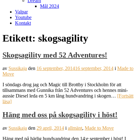
Dream
Mål 2024
Valpar
Youtube
Kontakt
Etikett:
skogsagility
Skogsagility med 52 Adventures!
av
Sussikaja
den
16 september, 2014
16 september, 2014
i
Made to
Move
I söndags drog jag och Magic till Brottby i Stockholm för att
tillsammans med Gunnika från 52 Adventures och hennes mini-
aussie Diesel leda en 5 km lång hundvandring i skogen…
[Fortsätt
läsa]
Häng med oss på skogsagility i höst!
av
Sussikaja
den
29 april, 2014
i
allmänt
,
Made to Move
Häng med på härlig hundvandring den 14:e september i höst! I