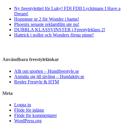
Ny freestyletitel för Luky! FDI FDII Lycktmans I Have a
Dream!
Hoppinne nr 2 för Wonder i hamn!
Phoenix senaste reklamfilm ute nu!
DUBBLA KLASSVINSTER i Freestyleklass 2!
Hattrick i nollor och Wonders första pinne!
Användbara freestylelänkar
Allt om sporten – Hundfreestyle.se
Anmäla sig till tävling – Hundaktiv.se
Regler Frestyle & HTM
Meta
Logga in
Flöde för inlägg
Flöde för kommentarer
WordPress.org