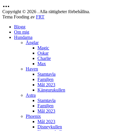
Copyright © 2026 . Alla rättigheter förbehållna.
Tema Fooding av
FRT
Blogg
Om mig
Hundarna
Änglar
Magic
Oskar
Charlie
Max
Haven
Stamtavla
Familjen
Mål 2023
Kängurukullen
Astra
Stamtavla
Familjen
Mål 2023
Phoenix
Mål 2023
Disneykullen