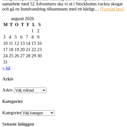
samarbete med 52 Adventures ska vi ut i Stockholms vackra skogar
och gå en hundvandring tillsammans med ett härligt…
[Fortsätt läsa]
augusti 2026
M
T
O
T
F
L
S
1
2
3
4
5
6
7
8
9
10
11
12
13
14
15
16
17
18
19
20
21
22
23
24
25
26
27
28
29
30
31
« jul
Arkiv
Arkiv
Kategorier
Kategorier
Senaste inläggen