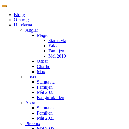
Blogg
Om mig
Hundarna
Änglar
Magic
Stamtavla
Fakta
Familjen
Mål 2019
Oskar
Charlie
Max
Haven
Stamtavla
Familjen
Mål 2023
Kängurukullen
Astra
Stamtavla
Familjen
Mål 2023
Phoenix
Mål 2023