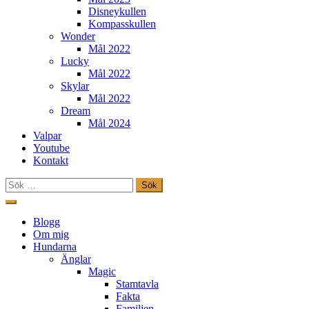
Disneykullen
Kompasskullen
Wonder
Mål 2022
Lucky
Mål 2022
Skylar
Mål 2022
Dream
Mål 2024
Valpar
Youtube
Kontakt
Sök
efter:
Hoppa
till
Freestylehundar.se
Blogg
innehåll
Om mig
Hundarna
Änglar
Magic
Stamtavla
Fakta
Familjen