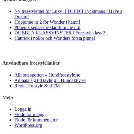
Ny freestyletitel för Luky! FDI FDII Lycktmans I Have a
Dream!
Hoppinne nr 2 för Wonder i hamn!
Phoenix senaste reklamfilm ute nu!
DUBBLA KLASSVINSTER i Freestyleklass 2!
Hattrick i nollor och Wonders första pinne!
Användbara freestylelänkar
Allt om sporten – Hundfreestyle.se
Anmäla sig till tävling – Hundaktiv.se
Regler Frestyle & HTM
Meta
Logga in
Flöde för inlägg
Flöde för kommentarer
WordPress.org