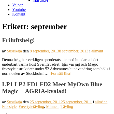
Mål 2024
Valpar
Youtube
Kontakt
Etikett:
september
Friluftshelg!
av
Sussikaja
den
8 september, 2013
8 september, 2013
i
allmänt
Denna helg har verkligen spenderats ute med hundarna i det
underbart varma höst-Sverigevädret! Igår var jag och Magic
freestyleinstruktörer under 52 Adventures hundvandring som hölls i
norra delen av Stockholm!…
[Fortsätt läsa]
LP1 LP2 FD1 FD2 Meet MyOwn Blue
Magic + AGRIA-kvalad!
av
Sussikaja
den
25 september, 2011
25 september, 2011
i
allmänt
,
Freestyle
,
Freestyletävling
,
Minnen
,
Tävling