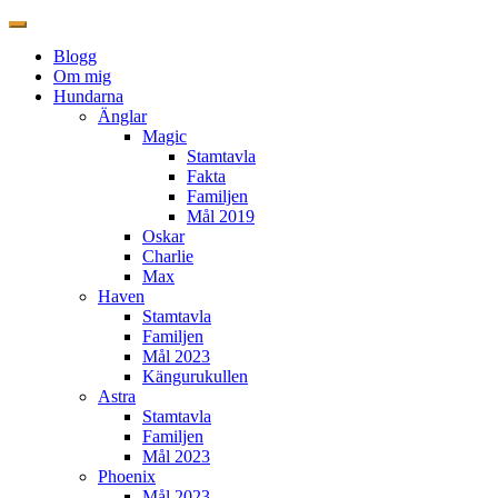
Blogg
Om mig
Hundarna
Änglar
Magic
Stamtavla
Fakta
Familjen
Mål 2019
Oskar
Charlie
Max
Haven
Stamtavla
Familjen
Mål 2023
Kängurukullen
Astra
Stamtavla
Familjen
Mål 2023
Phoenix
Mål 2023