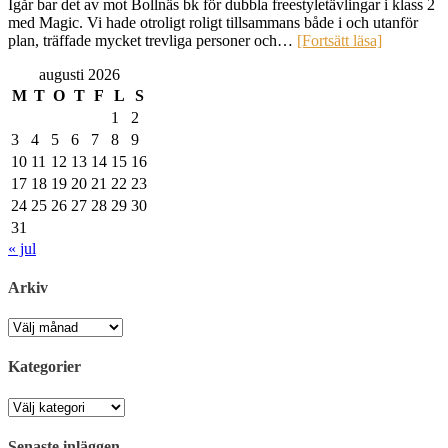
Igår bar det av mot Bollnäs bk för dubbla freestyletävlingar i klass 2
med Magic. Vi hade otroligt roligt tillsammans både i och utanför
plan, träffade mycket trevliga personer och…
[Fortsätt läsa]
augusti 2026
M
T
O
T
F
L
S
1
2
3
4
5
6
7
8
9
10
11
12
13
14
15
16
17
18
19
20
21
22
23
24
25
26
27
28
29
30
31
« jul
Arkiv
Arkiv
Kategorier
Kategorier
Senaste inläggen