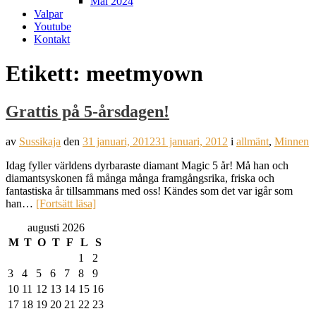
Mål 2024
Valpar
Youtube
Kontakt
Etikett:
meetmyown
Grattis på 5-årsdagen!
av
Sussikaja
den
31 januari, 2012
31 januari, 2012
i
allmänt
,
Minnen
Idag fyller världens dyrbaraste diamant Magic 5 år! Må han och
diamantsyskonen få många många framgångsrika, friska och
fantastiska år tillsammans med oss! Kändes som det var igår som
han…
[Fortsätt läsa]
augusti 2026
M
T
O
T
F
L
S
1
2
3
4
5
6
7
8
9
10
11
12
13
14
15
16
17
18
19
20
21
22
23