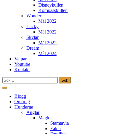
Disneykullen
Kompasskullen
Wonder
Mål 2022
Lucky
Mål 2022
Skylar
Mål 2022
Dream
Mål 2024
Valpar
Youtube
Kontakt
Sök
efter:
Hoppa
till
Freestylehundar.se
Blogg
innehåll
Om mig
Hundarna
Änglar
Magic
Stamtavla
Fakta
Familjen