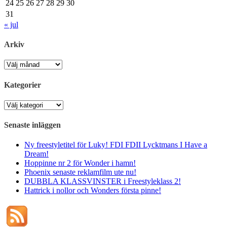
24
25
26
27
28
29
30
31
« jul
Arkiv
Arkiv
Kategorier
Kategorier
Senaste inläggen
Ny freestyletitel för Luky! FDI FDII Lycktmans I Have a
Dream!
Hoppinne nr 2 för Wonder i hamn!
Phoenix senaste reklamfilm ute nu!
DUBBLA KLASSVINSTER i Freestyleklass 2!
Hattrick i nollor och Wonders första pinne!