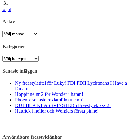
31
« jul
Arkiv
Arkiv
Kategorier
Kategorier
Senaste inläggen
Ny freestyletitel för Luky! FDI FDII Lycktmans I Have a
Dream!
Hoppinne nr 2 för Wonder i hamn!
Phoenix senaste reklamfilm ute nu!
DUBBLA KLASSVINSTER i Freestyleklass 2!
Hattrick i nollor och Wonders första pinne!
Användbara freestylelänkar