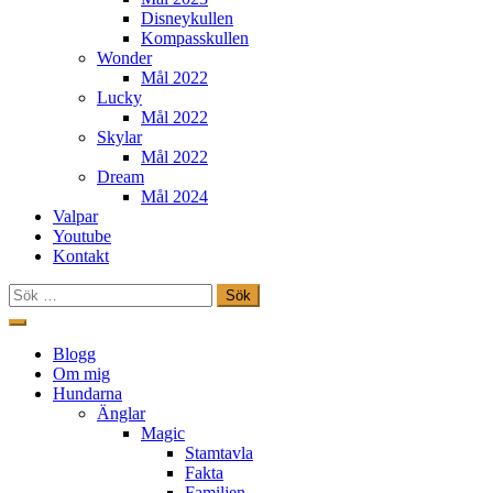
Disneykullen
Kompasskullen
Wonder
Mål 2022
Lucky
Mål 2022
Skylar
Mål 2022
Dream
Mål 2024
Valpar
Youtube
Kontakt
Sök
efter:
Hoppa
till
Freestylehundar.se
Blogg
innehåll
Om mig
Hundarna
Änglar
Magic
Stamtavla
Fakta
Familjen