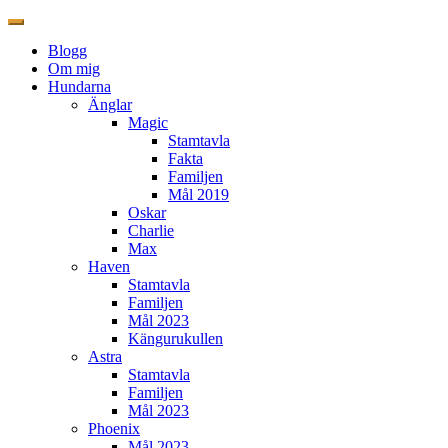
Blogg
Om mig
Hundarna
Änglar
Magic
Stamtavla
Fakta
Familjen
Mål 2019
Oskar
Charlie
Max
Haven
Stamtavla
Familjen
Mål 2023
Kängurukullen
Astra
Stamtavla
Familjen
Mål 2023
Phoenix
Mål 2023