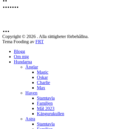
Copyright © 2026 . Alla rättigheter förbehållna.
Tema Fooding av
FRT
Blogg
Om mig
Hundarna
Änglar
Magic
Oskar
Charlie
Max
Haven
Stamtavla
Familjen
Mål 2023
Kängurukullen
Astra
Stamtavla