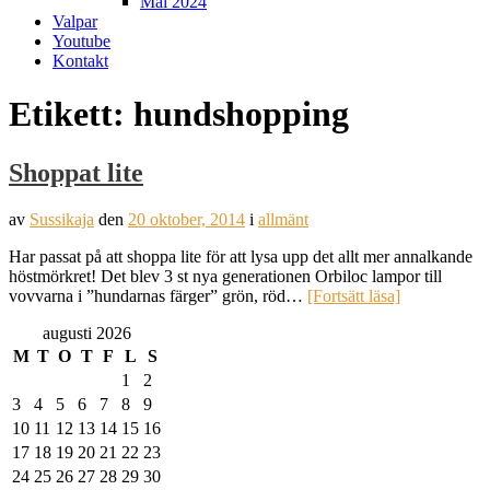
Mål 2024
Valpar
Youtube
Kontakt
Etikett:
hundshopping
Shoppat lite
av
Sussikaja
den
20 oktober, 2014
i
allmänt
Har passat på att shoppa lite för att lysa upp det allt mer annalkande
höstmörkret! Det blev 3 st nya generationen Orbiloc lampor till
vovvarna i ”hundarnas färger” grön, röd…
[Fortsätt läsa]
augusti 2026
M
T
O
T
F
L
S
1
2
3
4
5
6
7
8
9
10
11
12
13
14
15
16
17
18
19
20
21
22
23
24
25
26
27
28
29
30