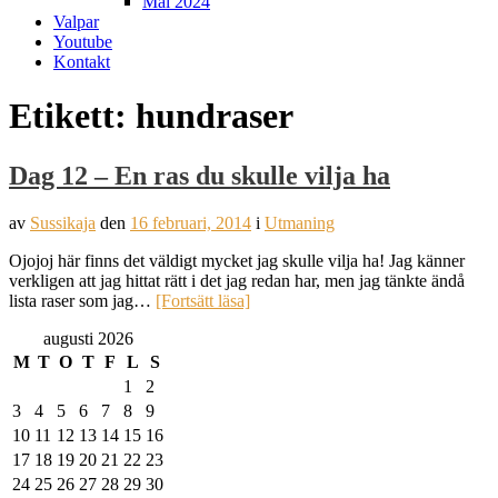
Mål 2024
Valpar
Youtube
Kontakt
Etikett:
hundraser
Dag 12 – En ras du skulle vilja ha
av
Sussikaja
den
16 februari, 2014
i
Utmaning
Ojojoj här finns det väldigt mycket jag skulle vilja ha! Jag känner
verkligen att jag hittat rätt i det jag redan har, men jag tänkte ändå
lista raser som jag…
[Fortsätt läsa]
augusti 2026
M
T
O
T
F
L
S
1
2
3
4
5
6
7
8
9
10
11
12
13
14
15
16
17
18
19
20
21
22
23
24
25
26
27
28
29
30