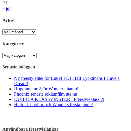
31
« jul
Arkiv
Arkiv
Kategorier
Kategorier
Senaste inläggen
Ny freestyletitel för Luky! FDI FDII Lycktmans I Have a
Dream!
Hoppinne nr 2 för Wonder i hamn!
Phoenix senaste reklamfilm ute nu!
DUBBLA KLASSVINSTER i Freestyleklass 2!
Hattrick i nollor och Wonders första pinne!
Användbara freestylelänkar