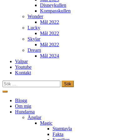
Disneykullen
Kompasskullen
Wonder
Mål 2022
Lucky
Mål 2022
Skylar
Mål 2022
Dream
Mål 2024
Valpar
Youtube
Kontakt
Sök
efter:
Hoppa
till
Freestylehundar.se
Blogg
innehåll
Om mig
Hundarna
Änglar
Magic
Stamtavla
Fakta
Familjen