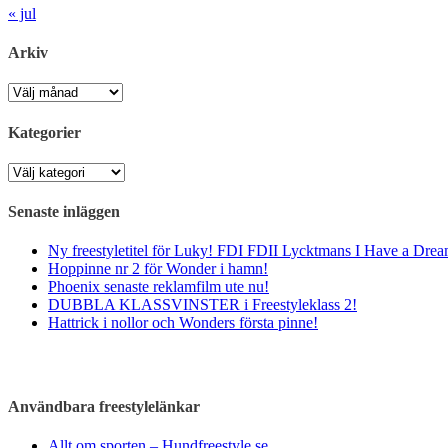
« jul
Arkiv
Arkiv
Kategorier
Kategorier
Senaste inläggen
Ny freestyletitel för Luky! FDI FDII Lycktmans I Have a Drea
Hoppinne nr 2 för Wonder i hamn!
Phoenix senaste reklamfilm ute nu!
DUBBLA KLASSVINSTER i Freestyleklass 2!
Hattrick i nollor och Wonders första pinne!
Användbara freestylelänkar
Allt om sporten – Hundfreestyle.se