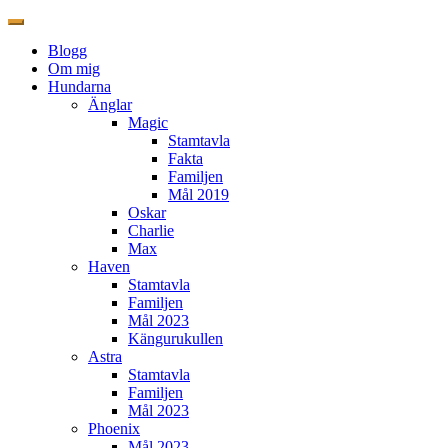
Blogg
Om mig
Hundarna
Änglar
Magic
Stamtavla
Fakta
Familjen
Mål 2019
Oskar
Charlie
Max
Haven
Stamtavla
Familjen
Mål 2023
Kängurukullen
Astra
Stamtavla
Familjen
Mål 2023
Phoenix
Mål 2023