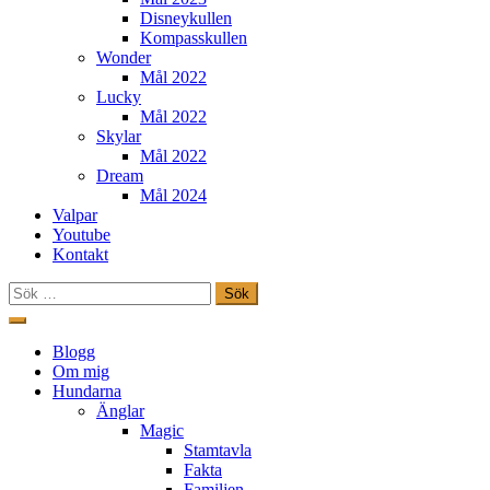
Disneykullen
Kompasskullen
Wonder
Mål 2022
Lucky
Mål 2022
Skylar
Mål 2022
Dream
Mål 2024
Valpar
Youtube
Kontakt
Sök
efter:
Hoppa
till
Freestylehundar.se
Blogg
innehåll
Om mig
Hundarna
Änglar
Magic
Stamtavla
Fakta
Familjen