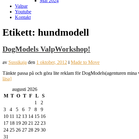
Mål 2024
Valpar
Youtube
Kontakt
Etikett:
hundmodell
DogModels ValpWorkshop!
av
Sussikaja
den
1 oktober, 2012
i
Made to Move
Tänkte passa på och göra lite reklam för DogModels(agenturen mina 
läsa]
augusti 2026
M
T
O
T
F
L
S
1
2
3
4
5
6
7
8
9
10
11
12
13
14
15
16
17
18
19
20
21
22
23
24
25
26
27
28
29
30
31