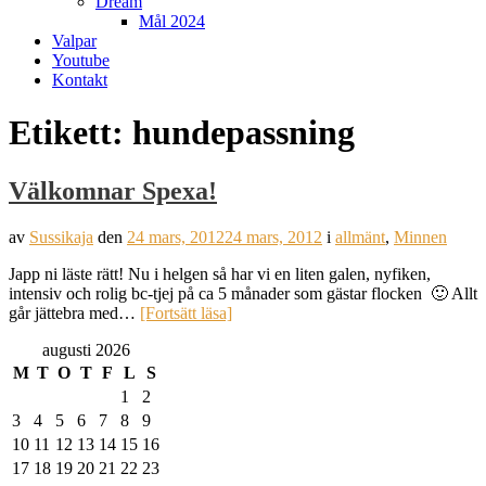
Dream
Mål 2024
Valpar
Youtube
Kontakt
Etikett:
hundepassning
Välkomnar Spexa!
av
Sussikaja
den
24 mars, 2012
24 mars, 2012
i
allmänt
,
Minnen
Japp ni läste rätt! Nu i helgen så har vi en liten galen, nyfiken,
intensiv och rolig bc-tjej på ca 5 månader som gästar flocken 🙂 Allt
går jättebra med…
[Fortsätt läsa]
augusti 2026
M
T
O
T
F
L
S
1
2
3
4
5
6
7
8
9
10
11
12
13
14
15
16
17
18
19
20
21
22
23