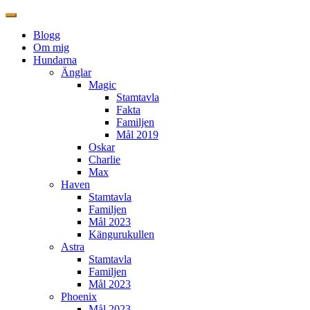
Blogg
Om mig
Hundarna
Änglar
Magic
Stamtavla
Fakta
Familjen
Mål 2019
Oskar
Charlie
Max
Haven
Stamtavla
Familjen
Mål 2023
Kängurukullen
Astra
Stamtavla
Familjen
Mål 2023
Phoenix
Mål 2023