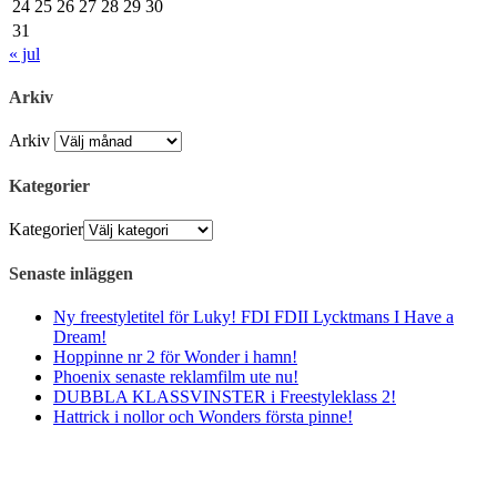
24
25
26
27
28
29
30
31
« jul
Arkiv
Arkiv
Kategorier
Kategorier
Senaste inläggen
Ny freestyletitel för Luky! FDI FDII Lycktmans I Have a
Dream!
Hoppinne nr 2 för Wonder i hamn!
Phoenix senaste reklamfilm ute nu!
DUBBLA KLASSVINSTER i Freestyleklass 2!
Hattrick i nollor och Wonders första pinne!