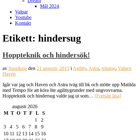
Dream
Mål 2024
Valpar
Youtube
Kontakt
Etikett:
hindersug
Hoppteknik och hindersök!
av
Sussikaja
den
21 augusti, 2013
i
Agility
,
Astra
,
träning
,
Valpen
Haven
Igår var jag och Haven och Astra iväg till bk och mötte upp Matilda
med Tempo för att köra lite agilitygrunder med ungvovvarna.
Hoppteknik och hindersug valde jag ut som…
[Fortsätt läsa]
augusti 2026
M
T
O
T
F
L
S
1
2
3
4
5
6
7
8
9
10
11
12
13
14
15
16