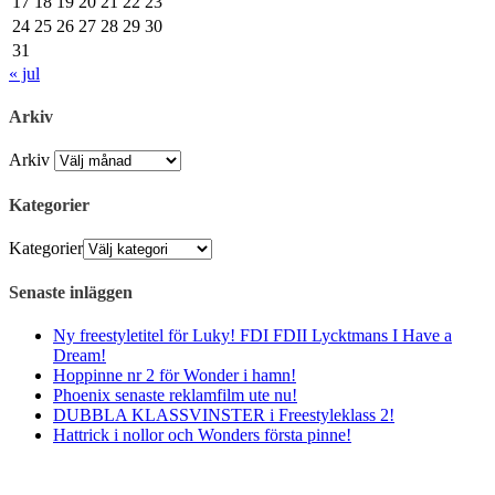
17
18
19
20
21
22
23
24
25
26
27
28
29
30
31
« jul
Arkiv
Arkiv
Kategorier
Kategorier
Senaste inläggen
Ny freestyletitel för Luky! FDI FDII Lycktmans I Have a
Dream!
Hoppinne nr 2 för Wonder i hamn!
Phoenix senaste reklamfilm ute nu!
DUBBLA KLASSVINSTER i Freestyleklass 2!
Hattrick i nollor och Wonders första pinne!