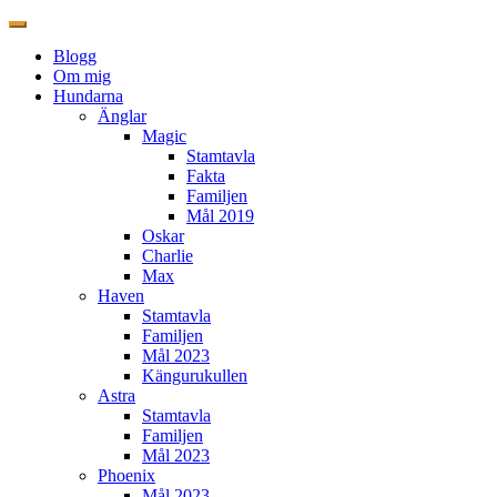
Blogg
Om mig
Hundarna
Änglar
Magic
Stamtavla
Fakta
Familjen
Mål 2019
Oskar
Charlie
Max
Haven
Stamtavla
Familjen
Mål 2023
Kängurukullen
Astra
Stamtavla
Familjen
Mål 2023
Phoenix
Mål 2023