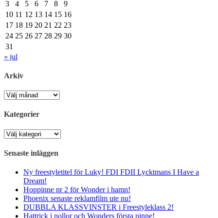
3
4
5
6
7
8
9
10
11
12
13
14
15
16
17
18
19
20
21
22
23
24
25
26
27
28
29
30
31
« jul
Arkiv
Arkiv
Kategorier
Kategorier
Senaste inläggen
Ny freestyletitel för Luky! FDI FDII Lycktmans I Have a
Dream!
Hoppinne nr 2 för Wonder i hamn!
Phoenix senaste reklamfilm ute nu!
DUBBLA KLASSVINSTER i Freestyleklass 2!
Hattrick i nollor och Wonders första pinne!