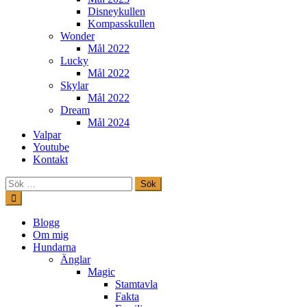
Disneykullen
Kompasskullen
Wonder
Mål 2022
Lucky
Mål 2022
Skylar
Mål 2022
Dream
Mål 2024
Valpar
Youtube
Kontakt
Sök
efter:
Hoppa
till
innehåll
Freestylehundar.se
Blogg
Om mig
Hundarna
Änglar
Magic
Stamtavla
Fakta