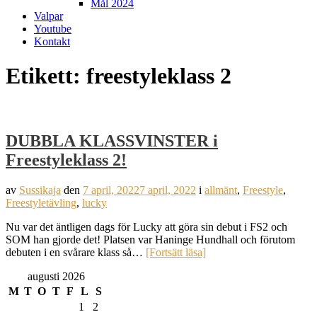
Mål 2024
Valpar
Youtube
Kontakt
Etikett:
freestyleklass 2
DUBBLA KLASSVINSTER i
Freestyleklass 2!
av
Sussikaja
den
7 april, 2022
7 april, 2022
i
allmänt
,
Freestyle
,
Freestyletävling
,
lucky
Nu var det äntligen dags för Lucky att göra sin debut i FS2 och
SOM han gjorde det! Platsen var Haninge Hundhall och förutom
debuten i en svårare klass så…
[Fortsätt läsa]
augusti 2026
M
T
O
T
F
L
S
1
2