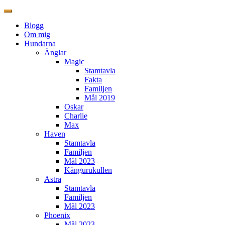
Blogg
Om mig
Hundarna
Änglar
Magic
Stamtavla
Fakta
Familjen
Mål 2019
Oskar
Charlie
Max
Haven
Stamtavla
Familjen
Mål 2023
Kängurukullen
Astra
Stamtavla
Familjen
Mål 2023
Phoenix
Mål 2023