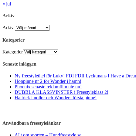
« jul
Arkiv
Arkiv
Kategorier
Kategorier
Senaste inläggen
Ny freestyletitel för Luky! FDI FDII Lycktmans I Have a Drea
Hoppinne nr 2 för Wonder i hamn!
Phoenix senaste reklamfilm ute nu!
DUBBLA KLASSVINSTER i Freestyleklass 2!
Hattrick i nollor och Wonders första pinne!
Användbara freestylelänkar
Allt om sporten – Hundfreestyle.se