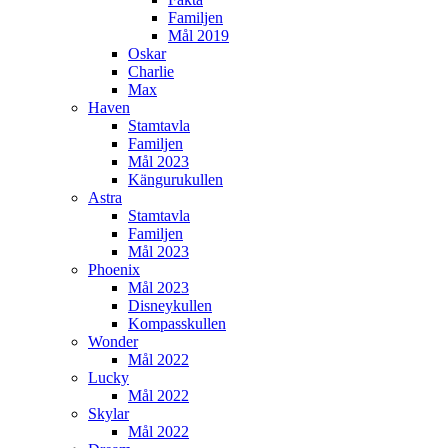
Familjen
Mål 2019
Oskar
Charlie
Max
Haven
Stamtavla
Familjen
Mål 2023
Kängurukullen
Astra
Stamtavla
Familjen
Mål 2023
Phoenix
Mål 2023
Disneykullen
Kompasskullen
Wonder
Mål 2022
Lucky
Mål 2022
Skylar
Mål 2022