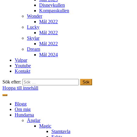
Disneykullen
Kompasskullen
Wonder
Mål 2022
Lucky
Mål 2022
Skylar
Mål 2022
Dream
Mål 2024
Valpar
Youtube
Kontakt
Sök efter:
Hoppa till innehåll
Freestylehundar.se
Blogg
Om mig
Hundarna
Änglar
Magic
Stamtavla
Fakta