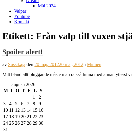
Dream
Mål 2024
Valpar
Youtube
Kontakt
Etikett:
Från valp till vuxen stj
Spoiler alert!
av
Sussikaja
den
20 maj, 2012
20 maj, 2012
i
Minnen
Mitt bland allt pluggande måste man också hinna med annan ytterst vi
augusti 2026
M
T
O
T
F
L
S
1
2
3
4
5
6
7
8
9
10
11
12
13
14
15
16
17
18
19
20
21
22
23
24
25
26
27
28
29
30
31