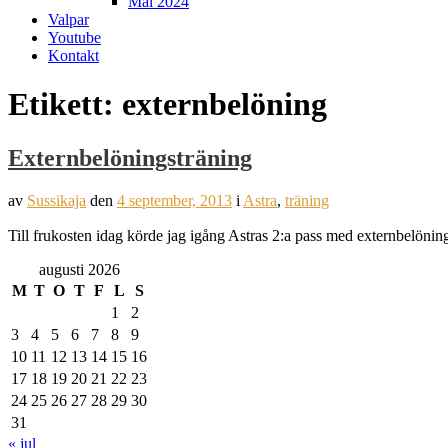
Mål 2024
Valpar
Youtube
Kontakt
Etikett:
externbelöning
Externbelöningsträning
av
Sussikaja
den
4 september, 2013
i
Astra
,
träning
Till frukosten idag körde jag igång Astras 2:a pass med externbelöning
augusti 2026
M
T
O
T
F
L
S
1
2
3
4
5
6
7
8
9
10
11
12
13
14
15
16
17
18
19
20
21
22
23
24
25
26
27
28
29
30
31
« jul