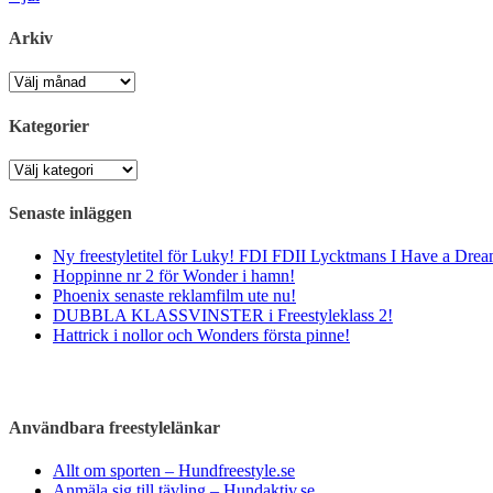
Arkiv
Arkiv
Kategorier
Kategorier
Senaste inläggen
Ny freestyletitel för Luky! FDI FDII Lycktmans I Have a Drea
Hoppinne nr 2 för Wonder i hamn!
Phoenix senaste reklamfilm ute nu!
DUBBLA KLASSVINSTER i Freestyleklass 2!
Hattrick i nollor och Wonders första pinne!
Användbara freestylelänkar
Allt om sporten – Hundfreestyle.se
Anmäla sig till tävling – Hundaktiv.se