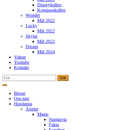
Disneykullen
Kompasskullen
Wonder
Mål 2022
Lucky
Mål 2022
Skylar
Mål 2022
Dream
Mål 2024
Valpar
Youtube
Kontakt
Sök
efter:
Hoppa
till
Freestylehundar.se
Blogg
innehåll
Om mig
Hundarna
Änglar
Magic
Stamtavla
Fakta
Familjen