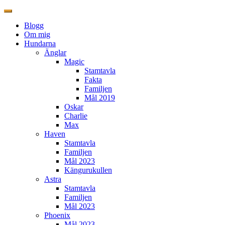
Blogg
Om mig
Hundarna
Änglar
Magic
Stamtavla
Fakta
Familjen
Mål 2019
Oskar
Charlie
Max
Haven
Stamtavla
Familjen
Mål 2023
Kängurukullen
Astra
Stamtavla
Familjen
Mål 2023
Phoenix
Mål 2023