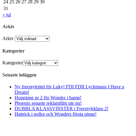
24
25
26
27
28
29
30
31
« jul
Arkiv
Arkiv
Kategorier
Kategorier
Senaste inläggen
Ny freestyletitel för Luky! FDI FDII Lycktmans I Have a
Dream!
Hoppinne nr 2 för Wonder i hamn!
Phoenix senaste reklamfilm ute nu!
DUBBLA KLASSVINSTER i Freestyleklass 2!
Hattrick i nollor och Wonders första pinne!