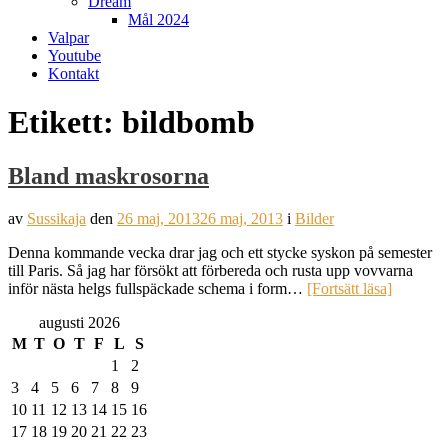
Dream
Mål 2024
Valpar
Youtube
Kontakt
Etikett:
bildbomb
Bland maskrosorna
av
Sussikaja
den
26 maj, 2013
26 maj, 2013
i
Bilder
Denna kommande vecka drar jag och ett stycke syskon på semester
till Paris. Så jag har försökt att förbereda och rusta upp vovvarna
inför nästa helgs fullspäckade schema i form…
[Fortsätt läsa]
augusti 2026
M
T
O
T
F
L
S
1
2
3
4
5
6
7
8
9
10
11
12
13
14
15
16
17
18
19
20
21
22
23