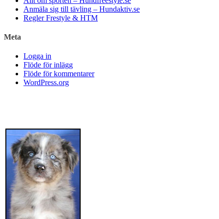
Allt om sporten – Hundfreestyle.se
Anmäla sig till tävling – Hundaktiv.se
Regler Frestyle & HTM
Meta
Logga in
Flöde för inlägg
Flöde för kommentarer
WordPress.org