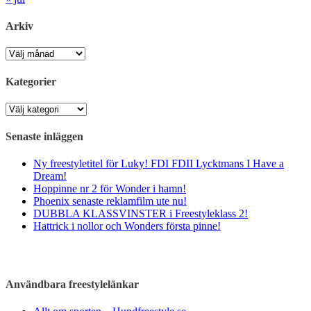
Arkiv
Arkiv
Kategorier
Kategorier
Senaste inläggen
Ny freestyletitel för Luky! FDI FDII Lycktmans I Have a
Dream!
Hoppinne nr 2 för Wonder i hamn!
Phoenix senaste reklamfilm ute nu!
DUBBLA KLASSVINSTER i Freestyleklass 2!
Hattrick i nollor och Wonders första pinne!
Användbara freestylelänkar