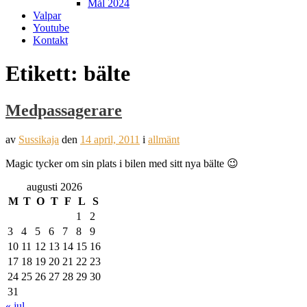
Mål 2024
Valpar
Youtube
Kontakt
Etikett:
bälte
Medpassagerare
av
Sussikaja
den
14 april, 2011
i
allmänt
Magic tycker om sin plats i bilen med sitt nya bälte 😉
augusti 2026
M
T
O
T
F
L
S
1
2
3
4
5
6
7
8
9
10
11
12
13
14
15
16
17
18
19
20
21
22
23
24
25
26
27
28
29
30
31
« jul