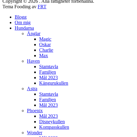
Copyright © 2026 . Alla rättigheter förbehållna.
Tema Fooding av
FRT
Blogg
Om mig
Hundarna
Änglar
Magic
Oskar
Charlie
Max
Haven
Stamtavla
Familjen
Mål 2023
Kängurukullen
Astra
Stamtavla
Familjen
Mål 2023
Phoenix
Mål 2023
Disneykullen
Kompasskullen
Wonder