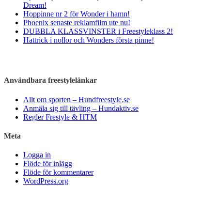
Dream!
Hoppinne nr 2 för Wonder i hamn!
Phoenix senaste reklamfilm ute nu!
DUBBLA KLASSVINSTER i Freestyleklass 2!
Hattrick i nollor och Wonders första pinne!
Användbara freestylelänkar
Allt om sporten – Hundfreestyle.se
Anmäla sig till tävling – Hundaktiv.se
Regler Frestyle & HTM
Meta
Logga in
Flöde för inlägg
Flöde för kommentarer
WordPress.org