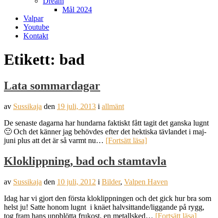
Dream
Mål 2024
Valpar
Youtube
Kontakt
Etikett:
bad
Lata sommardagar
av
Sussikaja
den
19 juli, 2013
i
allmänt
De senaste dagarna har hundarna faktiskt fått tagit det ganska lugnt
🙂 Och det känner jag behövdes efter det hektiska tävlandet i maj-
juni plus att det är så varmt nu…
[Fortsätt läsa]
Kloklippning, bad och stamtavla
av
Sussikaja
den
10 juli, 2012
i
Bilder
,
Valpen Haven
Idag har vi gjort den första kloklippningen och det gick hur bra som
helst ju! Satte honom lugnt i knäet halvsittande/liggande på rygg,
tog fram hans uppblötta frukost, en metallsked…
[Fortsätt läsa]