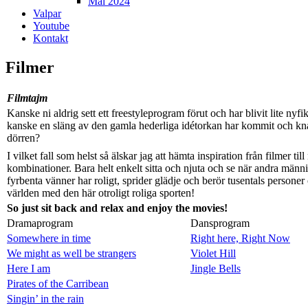
Mål 2024
Valpar
Youtube
Kontakt
Filmer
Filmtajm
Kanske ni aldrig sett ett freestyleprogram förut och har blivit lite nyfi
kanske en släng av den gamla hederliga idétorkan har kommit och kn
dörren?
I vilket fall som helst så älskar jag att hämta inspiration från filmer til
kombinationer. Bara helt enkelt sitta och njuta och se när andra männ
fyrbenta vänner har roligt, sprider glädje och berör tusentals personer
världen med den här otroligt roliga sporten!
So just sit back and relax and enjoy the movies!
Dramaprogram
Dansprogram
Somewhere in time
Right here, Right Now
We might as well be strangers
Violet Hill
Here I am
Jingle Bells
Pirates of the Carribean
Singin’ in the rain