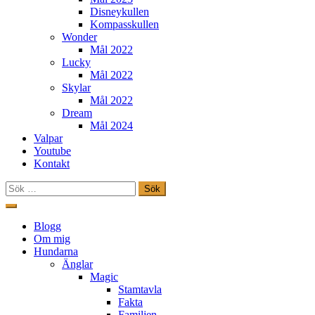
Disneykullen
Kompasskullen
Wonder
Mål 2022
Lucky
Mål 2022
Skylar
Mål 2022
Dream
Mål 2024
Valpar
Youtube
Kontakt
Sök
efter:
Hoppa
till
Freestylehundar.se
Blogg
innehåll
Om mig
Hundarna
Änglar
Magic
Stamtavla
Fakta
Familjen