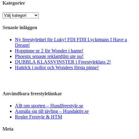
Kategorier
Kategorier
Senaste inläggen
Ny freestyletitel för Luky! FDI FDII Lycktmans I Have a
Dream!
Hoppinne nr 2 för Wonder i hamn!
Phoenix senaste reklamfilm ute nu!
DUBBLA KLASSVINSTER i Freestyleklass 2!
Hattrick i nollor och Wonders första pinne!
Användbara freestylelänkar
Allt om sporten – Hundfreestyle.se
Anmäla sig till tävling – Hundaktiv.se
Regler Frestyle & HTM
Meta